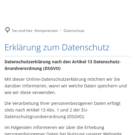
Unsere Stadt
Tourismus
Herzlich Willkommen im Amt
Leben
Zahlen und Fakten
Wassertourismus
H
Bürgerservice
Zahlen und Fakten
Veranstaltungen
Ortsrecht
Geschichte
W
Fahrradtourismus
Verwaltungswegweiser
Europäische Fonds
Sie sind hier:
Komponenten
Datenschutz
Gemeinde Görmin
KulturKonsum
Amt Peenetal
W
Städtepartnerschaften
Angeln
Verwaltung
Neubau eines Feuerwehrgerä
Gemeinde Sassen-Trantow
Datenschutz
Erklärung zum Datenschutz
Heimatstube Sophienhof
Stadt Loitz
Politische Gremien
Badewasserqualität
Leistungen
Investition in naturnahe En
Amtsausschuss
Schulen
Gemeinde Görmin
Immobilien
Datenschutzerklärung nach den Artikel 13 Datenschutz-
Wochenmarkt
Datenschutz
Schiedsstelle
Grundverordnung (DSGVO)
Kindertagesstätten und Hor
Gemeinde Sassen-Trantow
Elektronische Rechnung
Formulare
Standesamt
Mit dieser Online-Datenschutzerklärung möchten wir Sie
Vereine und Verbände
Flächennutzungspläne
darüber informieren, wann wir welche Daten speichern und
Ausschreibungen
Folgende Wärmestuben / Leu
Kirche
wie wir diese verwenden.
Bebauungspläne
Stellenausschreibungen
Die Verarbeitung Ihrer personenbezogenen Daten erfolgt
Senioren
stets nach Artikel 13 Abs. 1 und 2 der EU-
Loitzer Bote
Brückenöffnungszeiten
Datenschutzgrundverordnung (DSGVO).
Wahlen
Öffentlicher Personennahve
Im Folgenden informieren wir über die Erhebung
Ver- und Entsorgung
personenbezogener Daten bei Nutzung unserer Webseite.