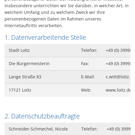
Gesundheit
Insbesondere unterrichten wir Sie darüber, in welcher Art, in
Polizeistation Loitz
welchem Umfang und zu welchem Zweck wir Ihre
Feuerwehr
personenbezogenen Daten im Rahmen unseres
Kfz-Zulassung
Internetauftritts verarbeiten.
Wohnungsangebote
Gewerbe Online
1. Datenverarbeitende Stelle
Sophia Hedwig
Breitbandausbau (Glasfaser
Stadt Loitz
Telefon:
+49 (0) 39998 
Fundtiere
Die Bürgermeisterin
Fax:
+49 (0) 39998 
Lange Straße 83
E-Mail:
c.witt@loitz.d
17121 Loitz
Web:
www.loitz.de
2. Datenschutzbeauftragte
Schneider-Schmechel, Nicole
Telefon:
+49 (0) 39998 