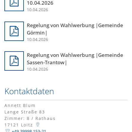
10.04.2026
Gesundheit
10.04.2026
Polizeistation Loitz
Feuerwehr
Kfz-Zulassung
Regelung von Wahlwerbung |Gemeinde
Wohnungsangebote
Görmin|
Gewerbe Online
Sophia Hedwig
10.04.2026
Breitbandausbau (Glasfaser
Regelung von Wahlwerbung |Gemeinde
Fundtiere
Sassen-Trantow|
10.04.2026
Kontaktdaten
Annett Blum
Lange Straße 83
Zimmer: 8 / Rathaus
17121
Loitz
+49 39998 153-21