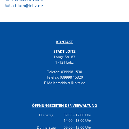
a.blum@loitz.de
KONTAKT
STADT LOITZ
Lange Str. 83
17121 Loitz
Telefon: 039998 1530
Telefax: 039998 15320
E-Mail: stadtloitz@loitz.de
ÖFFNUNGSZEITEN DER VERWALTUNG
Dienstag
09:00
-
12:00
Uhr
14:00
-
18:00
Von 09:00 bis 12:00 Uhr
Uhr
Von 14:00 bis 18:00 Uhr
Donnerstag
09:00
-
12:00
Uhr