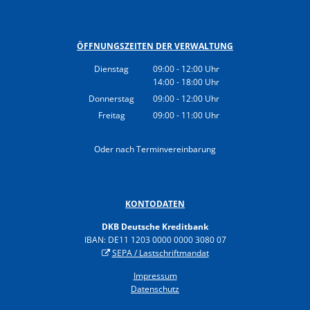
ÖFFNUNGSZEITEN DER VERWALTUNG
Dienstag
09:00
-
12:00
Uhr
14:00
-
18:00
Von 09:00 bis 12:00 Uhr
Uhr
Von 14:00 bis 18:00 Uhr
Donnerstag
09:00
-
12:00
Uhr
Von 09:00 bis 12:00 Uhr
Freitag
09:00
-
11:00
Uhr
Von 09:00 bis 11:00 Uhr
Oder nach Terminvereinbarung
KONTODATEN
DKB Deutsche Kreditbank
IBAN: DE11 1203 0000 0000 3080 07
SEPA / Lastschriftmandat
Impressum
Datenschutz