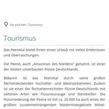
Unsere Stadt
Tourismus
Herzlich Willkommen im Amt
Leben
Zahlen und Fakten
Wassertourismus
H
Bürgerservice
Zahlen und Fakten
Veranstaltungen
Ortsrecht
Geschichte
W
Fahrradtourismus
Verwaltungswegweiser
Europäische Fonds
Sie sind hier:
Tourismus
Gemeinde Görmin
KulturKonsum
Amt Peenetal
W
Städtepartnerschaften
Angeln
Verwaltung
Neubau eines Feuerwehrgerä
Gemeinde Sassen-Trantow
Tourismus
Tourismus
Heimatstube Sophienhof
Stadt Loitz
Politische Gremien
Badewasserqualität
Leistungen
Investition in naturnahe En
Amtsausschuss
Schulen
Gemeinde Görmin
Immobilien
Das Peenetal bietet Ihnen einen Urlaub mit vielen Erlebnissen
Wochenmarkt
Datenschutz
Schiedsstelle
und Überraschungen.
Kindertagesstätten und Hor
Gemeinde Sassen-Trantow
Elektronische Rechnung
Formulare
Standesamt
Die Peene, auch „Amazonas des Nordens“ genannt, ist einer
Vereine und Verbände
Flächennutzungspläne
der letzten unverbauten Flüsse Deutschlands.
Ausschreibungen
Folgende Wärmestuben / Leu
Kirche
Bebauungspläne
Bekannt ist das Peenetal durch seine großen
Stellenausschreibungen
flächendeckenden Fischotter- und Bibervorkommen. Zudem
Senioren
ist sie einer der fischartenreichsten Flüsse Deutschlands mit
Loitzer Bote
Brückenöffnungszeiten
seltenen Arten wie Flussneunauge und Steinbeißer. Die
Wahlen
Flussniederung der Peene ist mit ca. 20.000 ha auch eines der
Öffentlicher Personennahve
größten zusammenhängenden Niedermoorgebiete Mittel-
Ver- und Entsorgung