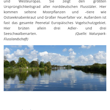
und Westeuropas. Sie zeigt den größten
Gesundheit
Ursprünglichkeitsgrad aller norddeutschen Flusstäler. Hier
Polizeistation Loitz
kommen seltene Moorpflanzen und –tiere wie
Feuerwehr
Ostseeknabenkraut und Großer Feuerfalter vor. Außerdem ist
Kfz-Zulassung
Wohnungsangebote
fast das gesamte Peenetal Europäisches Vogelschutzgebiet.
Gewerbe Online
Hier brüten allein drei Adler- und drei
Sophia Hedwig
Seeschwalbenarten.
(Quelle: Naturpark-
Breitbandausbau (Glasfaser
Flusslandschaft)
Fundtiere