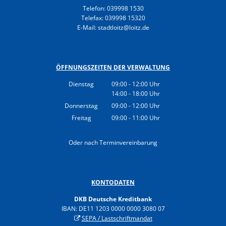
Gesundheit
Telefon: 039998 1530
Polizeistation Loitz
Telefax: 039998 15320
Feuerwehr
E-Mail: stadtloitz@loitz.de
Kfz-Zulassung
Wohnungsangebote
Gewerbe Online
Sophia Hedwig
ÖFFNUNGSZEITEN DER VERWALTUNG
Breitbandausbau (Glasfaser
Dienstag
09:00
-
12:00
Uhr
14:00
-
18:00
Von 09:00 bis 12:00 Uhr
Uhr
Fundtiere
Von 14:00 bis 18:00 Uhr
Donnerstag
09:00
-
12:00
Uhr
Von 09:00 bis 12:00 Uhr
Freitag
09:00
-
11:00
Uhr
Von 09:00 bis 11:00 Uhr
Oder nach Terminvereinbarung
KONTODATEN
DKB Deutsche Kreditbank
IBAN: DE11 1203 0000 0000 3080 07
SEPA / Lastschriftmandat