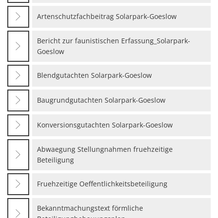
Gesundheit
Artenschutzfachbeitrag Solarpark-Goeslow
Polizeistation Loitz
Feuerwehr
Kfz-Zulassung
Bericht zur faunistischen Erfassung_Solarpark-
Wohnungsangebote
Goeslow
Gewerbe Online
Sophia Hedwig
Breitbandausbau (Glasfaser
Blendgutachten Solarpark-Goeslow
Fundtiere
Baugrundgutachten Solarpark-Goeslow
Konversionsgutachten Solarpark-Goeslow
Abwaegung Stellungnahmen fruehzeitige
Beteiligung
Fruehzeitige Oeffentlichkeitsbeteiligung
Bekanntmachungstext förmliche