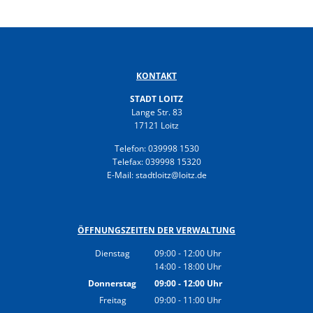
KONTAKT
STADT LOITZ
Lange Str. 83
17121 Loitz
Telefon: 039998 1530
Telefax: 039998 15320
E-Mail: stadtloitz@loitz.de
ÖFFNUNGSZEITEN DER VERWALTUNG
Dienstag
09:00
-
12:00
Uhr
14:00
-
18:00
Von 09:00 bis 12:00 Uhr
Uhr
Von 14:00 bis 18:00 Uhr
Donnerstag
09:00
-
12:00
Uhr
Von 09:00 bis 12:00 Uhr
Freitag
09:00
-
11:00
Uhr