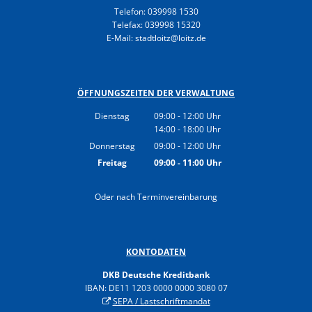
Gesundheit
Telefon: 039998 1530
Polizeistation Loitz
Telefax: 039998 15320
Feuerwehr
E-Mail: stadtloitz@loitz.de
Kfz-Zulassung
Wohnungsangebote
Gewerbe Online
Sophia Hedwig
ÖFFNUNGSZEITEN DER VERWALTUNG
Breitbandausbau (Glasfaser
Dienstag
09:00
-
12:00
Uhr
14:00
-
18:00
Von 09:00 bis 12:00 Uhr
Uhr
Fundtiere
Von 14:00 bis 18:00 Uhr
Donnerstag
09:00
-
12:00
Uhr
Von 09:00 bis 12:00 Uhr
Freitag
09:00
-
11:00
Uhr
Von 09:00 bis 11:00 Uhr
Oder nach Terminvereinbarung
KONTODATEN
DKB Deutsche Kreditbank
IBAN: DE11 1203 0000 0000 3080 07
SEPA / Lastschriftmandat