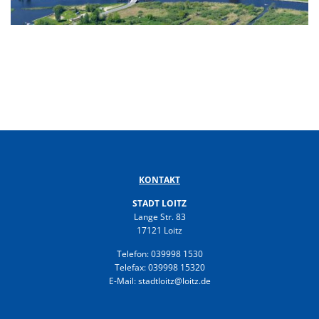
Gesundheit
Polizeistation Loitz
Feuerwehr
Kfz-Zulassung
Wohnungsangebote
Gewerbe Online
Sophia Hedwig
Breitbandausbau (Glasfaser
Fundtiere
KONTAKT
STADT LOITZ
Lange Str. 83
17121 Loitz
Telefon: 039998 1530
Telefax: 039998 15320
E-Mail: stadtloitz@loitz.de