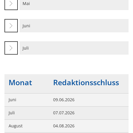
Mai
Gesundheit
Polizeistation Loitz
Feuerwehr
Kfz-Zulassung
Juni
Wohnungsangebote
Gewerbe Online
Sophia Hedwig
Breitbandausbau (Glasfaser
Juli
Fundtiere
Monat
Redaktionsschluss
Juni
09.06.2026
Juli
07.07.2026
August
04.08.2026