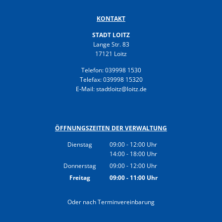
KONTAKT
STADT LOITZ
Lange Str. 83
17121 Loitz
Telefon: 039998 1530
Telefax: 039998 15320
E-Mail: stadtloitz@loitz.de
ÖFFNUNGSZEITEN DER VERWALTUNG
Dienstag
09:00
-
12:00
Uhr
14:00
-
18:00
Von 09:00 bis 12:00 Uhr
Uhr
Von 14:00 bis 18:00 Uhr
Donnerstag
09:00
-
12:00
Uhr
Von 09:00 bis 12:00 Uhr
Freitag
09:00
-
11:00
Uhr
Von 09:00 bis 11:00 Uhr
Oder nach Terminvereinbarung