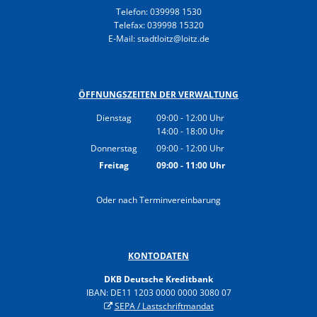
Gesundheit
Telefon: 039998 1530
Polizeistation Loitz
Telefax: 039998 15320
Feuerwehr
E-Mail: stadtloitz@loitz.de
Kfz-Zulassung
Wohnungsangebote
Gewerbe Online
Sophia Hedwig
ÖFFNUNGSZEITEN DER VERWALTUNG
Breitbandausbau (Glasfaser
Dienstag
09:00
-
12:00
Uhr
14:00
-
18:00
Von 09:00 bis 12:00 Uhr
Uhr
Fundtiere
Von 14:00 bis 18:00 Uhr
Donnerstag
09:00
-
12:00
Uhr
Von 09:00 bis 12:00 Uhr
Freitag
09:00
-
11:00
Uhr
Von 09:00 bis 11:00 Uhr
Oder nach Terminvereinbarung
KONTODATEN
DKB Deutsche Kreditbank
IBAN: DE11 1203 0000 0000 3080 07
SEPA / Lastschriftmandat