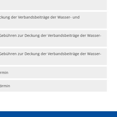
Brückenöffnungszeite
Wahlen
ckung der Verbandsbeiträge der Wasser- und
Öffentlicher Personen
Ver- und
Gesundheit
Polizeista
 Gebühren zur Deckung der Verbandsbeiträge der Wasser-
Feuerwehr
Kfz-Zula
Wohnungsangebote
Gewerbe 
 Gebühren zur Deckung der Verbandsbeiträge der Wasser-
Sophia Hedwig
Breitban
Fundtier
örmin
Görmin