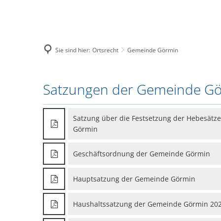
Sie sind hier:
Ortsrecht
Gemeinde Görmin
Stadt Loitz
Europäische F
Gemeinde
Satzungen der Gemeinde G
Unsere Stad
Neubau eine
Görmin
Zahlen und 
Satzung über die Festsetzung der Hebesätz
Investition 
Geschichte
Görmin
Städtepartn
Geschäftsordnung der Gemeinde Görmin
Politische G
Hauptsatzung der Gemeinde Görmin
Immobilien
Elektronisc
Haushaltssatzung der Gemeinde Görmin 2025