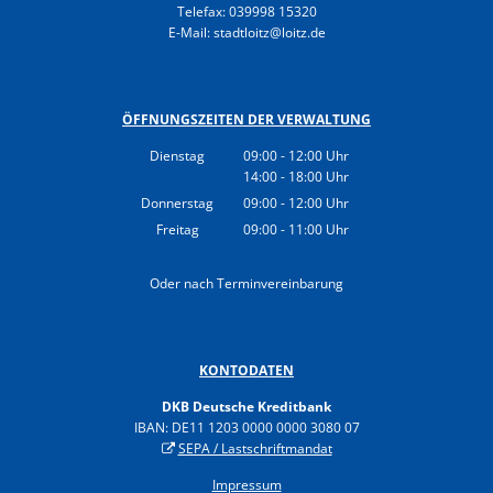
Telefax: 039998 15320
E-Mail: stadtloitz@loitz.de
ÖFFNUNGSZEITEN DER VERWALTUNG
Dienstag
09:00
-
12:00
Uhr
14:00
-
18:00
Von 09:00 bis 12:00 Uhr
Uhr
Von 14:00 bis 18:00 Uhr
Donnerstag
09:00
-
12:00
Uhr
Von 09:00 bis 12:00 Uhr
Freitag
09:00
-
11:00
Uhr
Von 09:00 bis 11:00 Uhr
Oder nach Terminvereinbarung
KONTODATEN
DKB Deutsche Kreditbank
IBAN: DE11 1203 0000 0000 3080 07
SEPA / Lastschriftmandat
Impressum