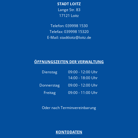
STADT LOITZ
Lange Str. 83
17121 Loitz
Telefon: 039998 1530
Telefax: 039998 15320
E-Mail: stadtloitz@loitz.de
ÖFFNUNGSZEITEN DER VERWALTUNG
Dienstag
09:00
-
12:00
Uhr
14:00
-
18:00
Von 09:00 bis 12:00 Uhr
Uhr
Von 14:00 bis 18:00 Uhr
Donnerstag
09:00
-
12:00
Uhr
Von 09:00 bis 12:00 Uhr
Freitag
09:00
-
11:00
Uhr
Von 09:00 bis 11:00 Uhr
Oder nach Terminvereinbarung
KONTODATEN