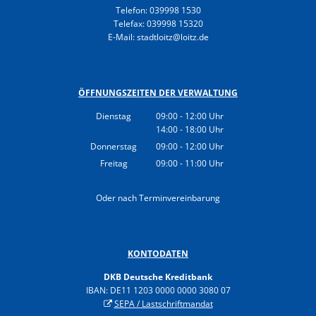
Telefon: 039998 1530
Telefax: 039998 15320
E-Mail: stadtloitz@loitz.de
ÖFFNUNGSZEITEN DER VERWALTUNG
Dienstag
09:00
-
12:00
Uhr
14:00
-
18:00
Von 09:00 bis 12:00 Uhr
Uhr
Von 14:00 bis 18:00 Uhr
Donnerstag
09:00
-
12:00
Uhr
Von 09:00 bis 12:00 Uhr
Freitag
09:00
-
11:00
Uhr
Von 09:00 bis 11:00 Uhr
Oder nach Terminvereinbarung
KONTODATEN
DKB Deutsche Kreditbank
IBAN: DE11 1203 0000 0000 3080 07
SEPA / Lastschriftmandat