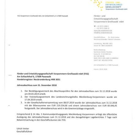
Gesundheit
Polizeistation Loitz
Feuerwehr
Kfz-Zulassung
Wohnungsangebote
Gewerbe Online
Sophia Hedwig
Breitbandausbau (Glasfaser
Fundtiere