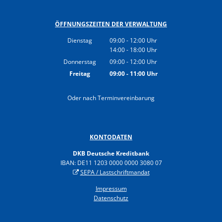
ÖFFNUNGSZEITEN DER VERWALTUNG
Dienstag
09:00
-
12:00
Uhr
14:00
-
18:00
Von 09:00 bis 12:00 Uhr
Uhr
Von 14:00 bis 18:00 Uhr
Donnerstag
09:00
-
12:00
Uhr
Von 09:00 bis 12:00 Uhr
Freitag
09:00
-
11:00
Uhr
Von 09:00 bis 11:00 Uhr
Oder nach Terminvereinbarung
KONTODATEN
DKB Deutsche Kreditbank
IBAN: DE11 1203 0000 0000 3080 07
SEPA / Lastschriftmandat
Impressum
Datenschutz