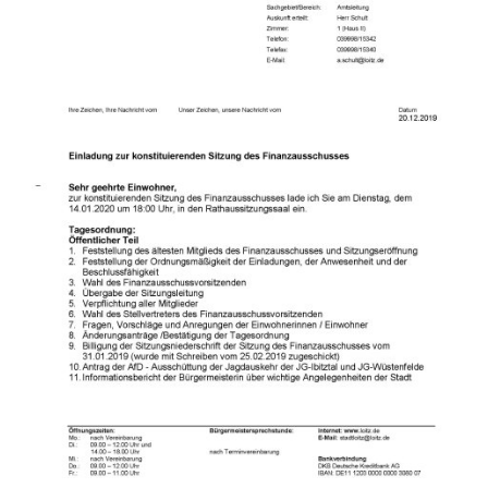
Gesundheit
Polizeistation Loitz
Feuerwehr
Kfz-Zulassung
Wohnungsangebote
Gewerbe Online
Sophia Hedwig
Breitbandausbau (Glasfaser
Fundtiere