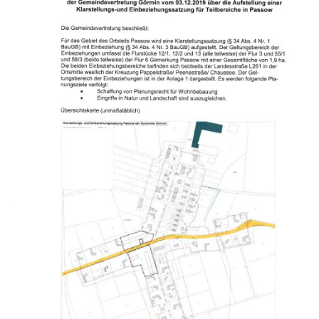
Gesundheit
Polizeistation Loitz
Feuerwehr
Kfz-Zulassung
Wohnungsangebote
Gewerbe Online
Sophia Hedwig
Breitbandausbau (Glasfaser
Fundtiere