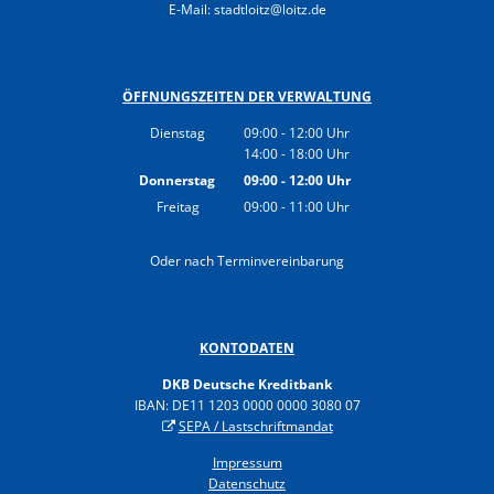
E-Mail: stadtloitz@loitz.de
ÖFFNUNGSZEITEN DER VERWALTUNG
Dienstag
09:00
-
12:00
Uhr
14:00
-
18:00
Von 09:00 bis 12:00 Uhr
Uhr
Von 14:00 bis 18:00 Uhr
Donnerstag
09:00
-
12:00
Uhr
Von 09:00 bis 12:00 Uhr
Freitag
09:00
-
11:00
Uhr
Von 09:00 bis 11:00 Uhr
Oder nach Terminvereinbarung
KONTODATEN
DKB Deutsche Kreditbank
IBAN: DE11 1203 0000 0000 3080 07
SEPA / Lastschriftmandat
Impressum
Datenschutz