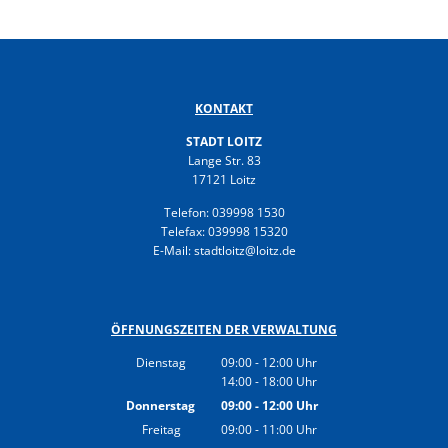
KONTAKT
STADT LOITZ
Lange Str. 83
17121 Loitz
Telefon: 039998 1530
Telefax: 039998 15320
E-Mail: stadtloitz@loitz.de
ÖFFNUNGSZEITEN DER VERWALTUNG
Dienstag
09:00
-
12:00
Uhr
14:00
-
18:00
Von 09:00 bis 12:00 Uhr
Uhr
Von 14:00 bis 18:00 Uhr
Donnerstag
09:00
-
12:00
Uhr
Von 09:00 bis 12:00 Uhr
Freitag
09:00
-
11:00
Uhr