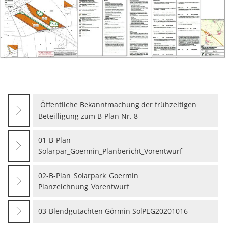
Gesundheit
Polizeistation Loitz
Feuerwehr
Kfz-Zulassung
Wohnungsangebote
Gewerbe Online
Sophia Hedwig
Breitbandausbau (Glasfaser
Fundtiere
Öffentliche Bekanntmachung der frühzeitigen
Beteilligung zum B-Plan Nr. 8
01-B-Plan
Solarpar_Goermin_Planbericht_Vorentwurf
02-B-Plan_Solarpark_Goermin
Planzeichnung_Vorentwurf
03-Blendgutachten Görmin SolPEG20201016