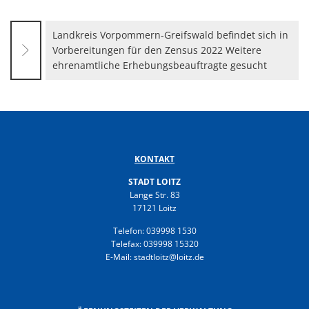
Gesundheit
Polizeistation Loitz
Landkreis Vorpommern-Greifswald befindet sich in
Feuerwehr
Vorbereitungen für den Zensus 2022 Weitere
Kfz-Zulassung
Wohnungsangebote
ehrenamtliche Erhebungsbeauftragte gesucht
Gewerbe Online
Sophia Hedwig
Breitbandausbau (Glasfaser
Fundtiere
KONTAKT
STADT LOITZ
Lange Str. 83
17121 Loitz
Telefon: 039998 1530
Telefax: 039998 15320
E-Mail: stadtloitz@loitz.de