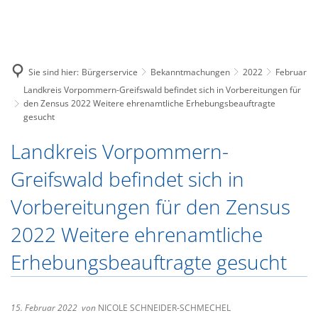
Unsere Stadt
Tourismus
Herzlich Willkommen im Amt
Leben
Zahlen und Fakten
Wassertourismus
H
Bürgerservice
Zahlen und Fakten
Veranstaltungen
Ortsrecht
Geschichte
W
Fahrradtourismus
Verwaltungswegweiser
Europäische Fonds
Sie sind hier:
Bürgerservice
Bekanntmachungen
2022
Februar
Gemeinde Görmin
KulturKonsum
Amt Peenetal
W
Städtepartnerschaften
Angeln
Landkreis Vorpommern-Greifswald befindet sich in Vorbereitungen für
Verwaltung
Neubau eines Feuerwehrgerä
Gemeinde Sassen-Trantow
den Zensus 2022 Weitere ehrenamtliche Erhebungsbeauftragte
Heimatstube Sophienhof
Stadt Loitz
Politische Gremien
gesucht
Badewasserqualität
Leistungen
Investition in naturnahe En
Amtsausschuss
Schulen
Gemeinde Görmin
Immobilien
Landkreis Vorpommern-
Wochenmarkt
Datenschutz
Schiedsstelle
Kindertagesstätten und Hor
Gemeinde Sassen-Trantow
Elektronische Rechnung
Greifswald befindet sich in
Formulare
Standesamt
Vereine und Verbände
Flächennutzungspläne
Vorbereitungen für den Zensus
Ausschreibungen
Folgende Wärmestuben / Leu
Kirche
Bebauungspläne
2022 Weitere ehrenamtliche
Stellenausschreibungen
Senioren
Erhebungsbeauftragte gesucht
Loitzer Bote
Brückenöffnungszeiten
Wahlen
Öffentlicher Personennahve
15. Februar 2022
von
NICOLE SCHNEIDER-SCHMECHEL
Ver- und Entsorgung