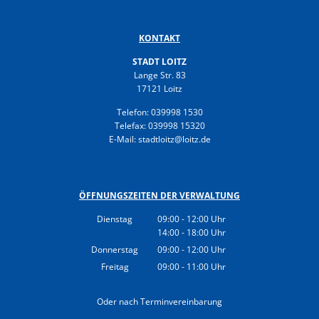
Gesundheit
Polizeistation Loitz
Feuerwehr
KONTAKT
Kfz-Zulassung
STADT LOITZ
Wohnungsangebote
Lange Str. 83
Gewerbe Online
17121 Loitz
Sophia Hedwig
Breitbandausbau (Glasfaser
Telefon: 039998 1530
Telefax: 039998 15320
Fundtiere
E-Mail: stadtloitz@loitz.de
ÖFFNUNGSZEITEN DER VERWALTUNG
Dienstag
09:00
-
12:00
Uhr
14:00
-
18:00
Von 09:00 bis 12:00 Uhr
Uhr
Von 14:00 bis 18:00 Uhr
Donnerstag
09:00
-
12:00
Uhr
Von 09:00 bis 12:00 Uhr
Freitag
09:00
-
11:00
Uhr
Von 09:00 bis 11:00 Uhr
Oder nach Terminvereinbarung