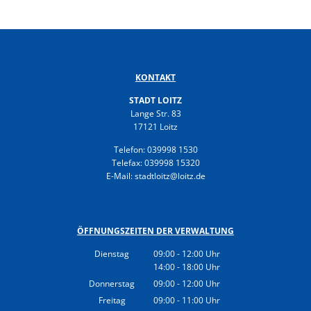
Gesundheit
Polizeistation Loitz
Feuerwehr
Kfz-Zulassung
Wohnungsangebote
KONTAKT
Gewerbe Online
Sophia Hedwig
STADT LOITZ
Breitbandausbau (Glasfaser
Lange Str. 83
17121 Loitz
Fundtiere
Telefon: 039998 1530
Telefax: 039998 15320
E-Mail: stadtloitz@loitz.de
ÖFFNUNGSZEITEN DER VERWALTUNG
Dienstag
09:00
-
12:00
Uhr
14:00
-
18:00
Von 09:00 bis 12:00 Uhr
Uhr
Von 14:00 bis 18:00 Uhr
Donnerstag
09:00
-
12:00
Uhr
Von 09:00 bis 12:00 Uhr
Freitag
09:00
-
11:00
Uhr