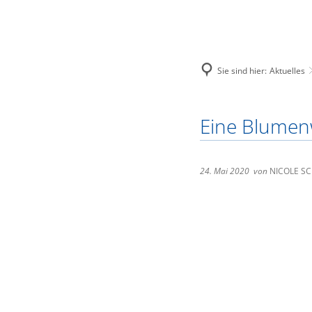
Sie sind hier:
Aktuelles
Stadt Loitz
Europäische F
Eine Blumenw
Unsere Stad
Neubau eine
Zahlen und 
Investition 
24. Mai 2020
von
NICOLE S
Geschichte
Städtepartn
Politische G
Immobilien
Elektronisc