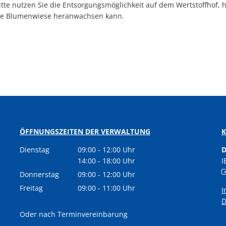
tte nutzen Sie die Entsorgungsmöglichkeit auf dem Wertstoffhof, he
ine Blumenwiese heranwachsen kann.
ÖFFNUNGSZEITEN DER VERWALTUNG
Dienstag
09:00
-
12:00
Uhr
D
Von 09:00 bis 12:00 Uhr
14:00
-
18:00
Uhr
I
Von 14:00 bis 18:00 Uhr
Donnerstag
09:00
-
12:00
Uhr
Von 09:00 bis 12:00 Uhr
Freitag
09:00
-
11:00
Uhr
I
Von 09:00 bis 11:00 Uhr
D
Oder nach Terminvereinbarung