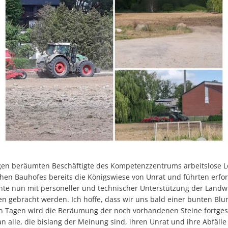
Brückenöffnungszeite
Wahlen
Öffentlicher Personen
Ver- und
Gesundheit
Polizeista
Feuerwehr
Kfz-Zula
Wohnungsangebote
Gewerbe 
Sophia Hedwig
Breitban
Fundtier
en beräumten Beschäftigte des Kompetenzzentrums arbeitslose Lo
chen Bauhofes bereits die Königswiese von Unrat und führten erfo
te nun mit personeller und technischer Unterstützung der Landwirt
n gebracht werden. Ich hoffe, dass wir uns bald einer bunten Bl
n Tagen wird die Beräumung der noch vorhandenen Steine fortgeset
an alle, die bislang der Meinung sind, ihren Unrat und ihre Abfäll