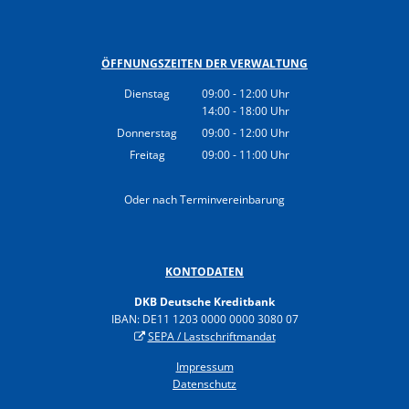
Gesundheit
Polizeistation Loitz
Feuerwehr
ÖFFNUNGSZEITEN DER VERWALTUNG
Kfz-Zulassung
Wohnungsangebote
Dienstag
09:00
-
12:00
Uhr
Gewerbe Online
14:00
-
18:00
Von 09:00 bis 12:00 Uhr
Uhr
Sophia Hedwig
Von 14:00 bis 18:00 Uhr
Donnerstag
09:00
-
12:00
Uhr
Breitbandausbau (Glasfaser
Von 09:00 bis 12:00 Uhr
Freitag
09:00
-
11:00
Uhr
Von 09:00 bis 11:00 Uhr
Fundtiere
Oder nach Terminvereinbarung
KONTODATEN
DKB Deutsche Kreditbank
IBAN: DE11 1203 0000 0000 3080 07
SEPA / Lastschriftmandat
Impressum
Datenschutz