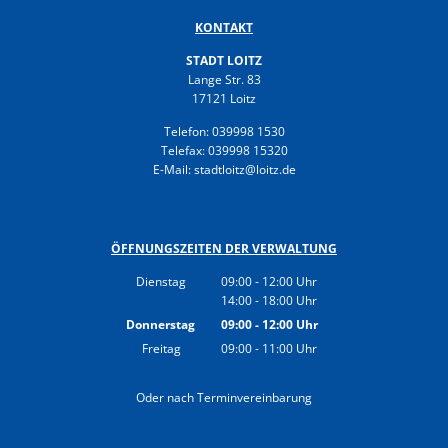
KONTAKT
STADT LOITZ
Lange Str. 83
17121 Loitz
Telefon: 039998 1530
Telefax: 039998 15320
E-Mail: stadtloitz@loitz.de
ÖFFNUNGSZEITEN DER VERWALTUNG
Dienstag
09:00
-
12:00
Uhr
14:00
-
18:00
Von 09:00 bis 12:00 Uhr
Uhr
Von 14:00 bis 18:00 Uhr
Donnerstag
09:00
-
12:00
Uhr
Von 09:00 bis 12:00 Uhr
Freitag
09:00
-
11:00
Uhr
Von 09:00 bis 11:00 Uhr
Oder nach Terminvereinbarung