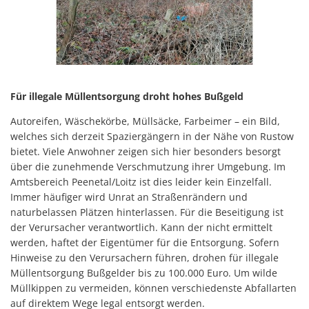
Gesundheit
Polizeistation Loitz
Feuerwehr
Kfz-Zulassung
Wohnungsangebote
Gewerbe Online
Sophia Hedwig
Für illegale Müllentsorgung droht hohes Bußgeld
Breitbandausbau (Glasfaser
Autoreifen, Wäschekörbe, Müllsäcke, Farbeimer – ein Bild,
Fundtiere
welches sich derzeit Spaziergängern in der Nähe von Rustow
bietet. Viele Anwohner zeigen sich hier besonders besorgt
über die zunehmende Verschmutzung ihrer Umgebung. Im
Amtsbereich Peenetal/Loitz ist dies leider kein Einzelfall.
Immer häufiger wird Unrat an Straßenrändern und
naturbelassen Plätzen hinterlassen. Für die Beseitigung ist
der Verursacher verantwortlich. Kann der nicht ermittelt
werden, haftet der Eigentümer für die Entsorgung. Sofern
Hinweise zu den Verursachern führen, drohen für illegale
Müllentsorgung Bußgelder bis zu 100.000 Euro. Um wilde
Müllkippen zu vermeiden, können verschiedenste Abfallarten
auf direktem Wege legal entsorgt werden.