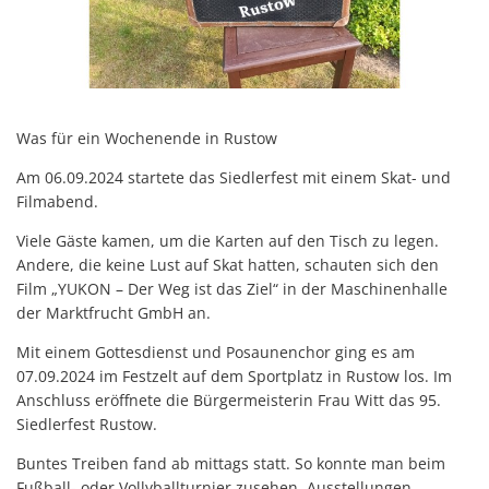
Gesundheit
Polizeistation Loitz
Feuerwehr
Kfz-Zulassung
Wohnungsangebote
Gewerbe Online
Was für ein Wochenende in Rustow
Sophia Hedwig
Breitbandausbau (Glasfaser
Am 06.09.2024 startete das Siedlerfest mit einem Skat- und
Filmabend.
Fundtiere
Viele Gäste kamen, um die Karten auf den Tisch zu legen.
Andere, die keine Lust auf Skat hatten, schauten sich den
Film „YUKON – Der Weg ist das Ziel“ in der Maschinenhalle
der Marktfrucht GmbH an.
Mit einem Gottesdienst und Posaunenchor ging es am
07.09.2024 im Festzelt auf dem Sportplatz in Rustow los. Im
Anschluss eröffnete die Bürgermeisterin Frau Witt das 95.
Siedlerfest Rustow.
Buntes Treiben fand ab mittags statt. So konnte man beim
Fußball- oder Vollyballturnier zusehen, Ausstellungen