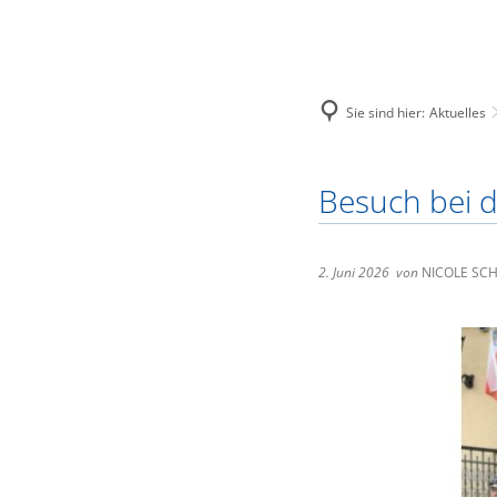
Sie sind hier:
Aktuelles
Stadt Loitz
Europäische F
Besuch bei d
Unsere Stad
Neubau eine
Zahlen und 
Investition 
2. Juni 2026
von
NICOLE SC
Geschichte
Städtepartn
Politische G
Immobilien
Elektronisc