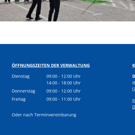
ÖFFNUNGSZEITEN DER VERWALTUNG
Dienstag
09:00
-
12:00
Uhr
D
Von 09:00 bis 12:00 Uhr
14:00
-
18:00
Uhr
I
Von 14:00 bis 18:00 Uhr
Donnerstag
09:00
-
12:00
Uhr
Von 09:00 bis 12:00 Uhr
Freitag
09:00
-
11:00
Uhr
I
Von 09:00 bis 11:00 Uhr
D
Oder nach Terminvereinbarung