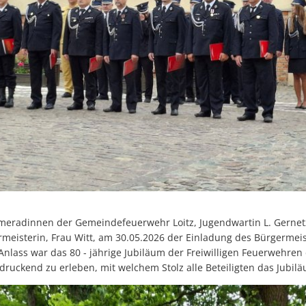
Brückenöffnungszeite
Wahlen
Öffentlicher Personen
Ver- und
Gesundheit
Polizeista
Feuerwehr
Kfz-Zula
Wohnungsangebote
Gewerbe 
Sophia Hedwig
Breitban
Fundtier
radinnen der Gemeindefeuerwehr Loitz, Jugendwartin L. Gernetz
ermeisterin, Frau Witt, am 30.05.2026 der Einladung des Bürgermei
Anlass war das 80 - jährige Jubiläum der Freiwilligen Feuerwehre
ruckend zu erleben, mit welchem Stolz alle Beteiligten das Jubil