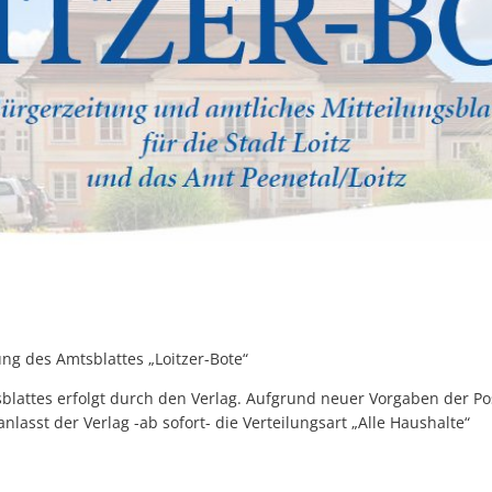
Brückenöffnungszeite
Wahlen
Öffentlicher Personen
Ver- und
Gesundheit
Polizeista
Feuerwehr
Kfz-Zula
Wohnungsangebote
Gewerbe 
Sophia Hedwig
Breitban
Fundtier
ung des Amtsblattes „Loitzer-Bote“
blattes erfolgt durch den Verlag. Aufgrund neuer Vorgaben der Po
lasst der Verlag -ab sofort- die Verteilungsart „Alle Haushalte“