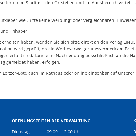
 weiterhin im Stadtteil, den Ortsteilen und im Amtsbereich vertei
Aufkleber wie „Bitte keine Werbung“ oder vergleichbaren Hinweise
 und -inhaber
t erhalten haben, wenden Sie sich bitte direkt an den Verlag LIN
ation wird geprüft, ob ein Werbeverweigerungsvermerk am Briefk
gen erfüllt sind, kann eine Nachsendung ausschließlich an die Hau
ag gemeldet haben, erfolgen.
en Loitzer-Bote auch im Rathaus oder online einsehbar auf unsere
ÖFFNUNGSZEITEN DER VERWALTUNG
Dienstag
09:00
-
12:00
Uhr
D