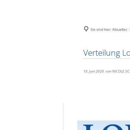
Sie sind hier:
Aktuelles
Stadt Loitz
Europäische F
Verteilung Lo
Unsere Stad
Neubau eine
Zahlen und 
Investition 
18. Juni 2026
von
NICOLE S
Geschichte
Städtepartn
Politische G
Immobilien
Elektronisc